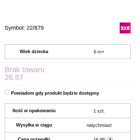
Symbol:
22/879
Wiek dziecka
6 m+
Brak towaru
26.87
Powiadom gdy produkt będzie dostępny
Ilość w opakowaniu
1 szt.
Wysyłka w ciągu
natychmiast
Cena przesyłki
16.99