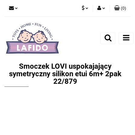
(
0
)
PLN
Zaloguj się
EUR
Zarejestruj się
Dodaj zgłoszenie
Smoczek LOVI uspokajający
symetryczny silikon etui 6m+ 2pak
22/879