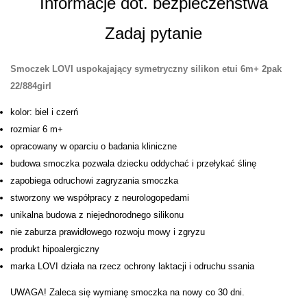
Informacje dot. bezpieczeństwa
Zadaj pytanie
Smoczek LOVI uspokajający symetryczny silikon etui 6m+ 2pak
22/884girl
kolor: biel i czerń
rozmiar 6 m+
opracowany w oparciu o badania kliniczne
budowa smoczka pozwala dziecku oddychać i przełykać ślinę
zapobiega odruchowi zagryzania smoczka
stworzony we współpracy z neurologopedami
unikalna budowa z niejednorodnego silikonu
nie zaburza prawidłowego rozwoju mowy i zgryzu
produkt hipoalergiczny
marka LOVI działa na rzecz ochrony laktacji i odruchu ssania
UWAGA! Zaleca się wymianę smoczka na nowy co 30 dni.