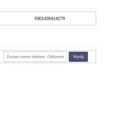
5901435414279
Wyślij