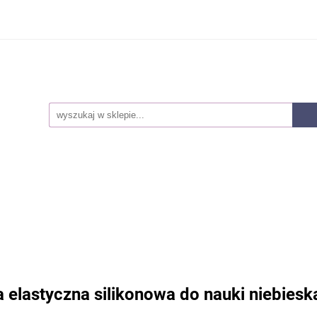
Smoczki
Karmienie
Akcesoria dla mam
Lak
owie i higiena
Pieluszki
Kosmetyki
Zabawki
ozwojowe
Zestawy
Nowości
Akcesoria dla mam
Laktatory
Akcesoria
Z
snorozwojowe
Zestawy
Nowości
elastyczna silikonowa do nauki niebiesk