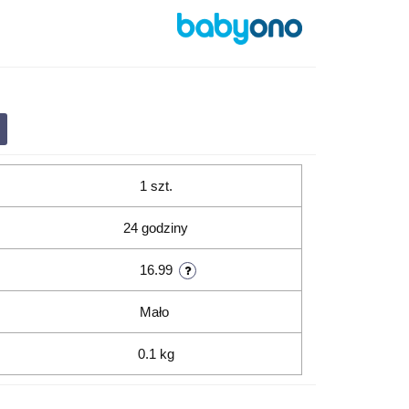
1 szt.
24 godziny
16.99
Mało
0.1 kg