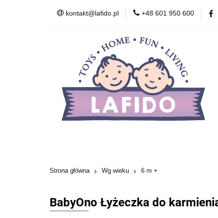
kontakt@lafido.pl
+48 601 950 600
Według wieku
Akcesoria
Zdr
Zabawki wczesnor
Według wieku
Smoczki
Karmienie
Kosmetyki
Zabawki
Zabawki wcze
Strona główna
Wg wieku
6 m +
BabyOno Łyżeczka do karmienia 