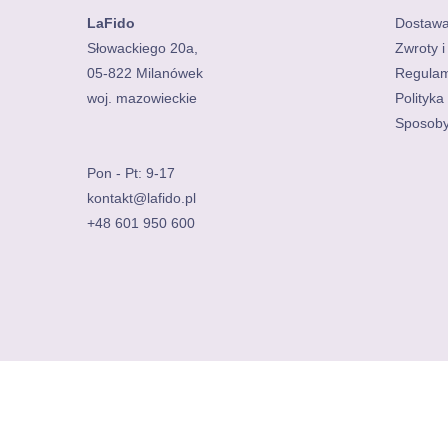
LaFido
Dostaw
Słowackiego 20a,
Zwroty i
05-822 Milanówek
Regulam
Polityka
Sposoby
Pon - Pt: 9-17
kontakt@lafido.pl
+48 601 950 600