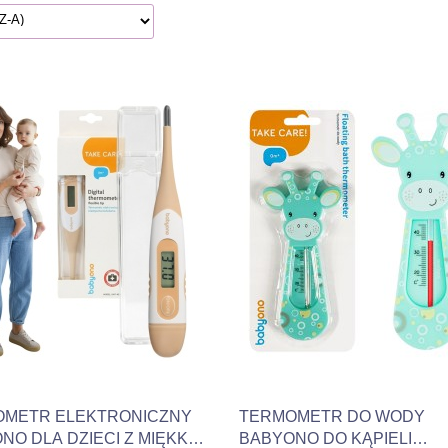
Produkt niedostępny
Produkt niedostępny
METR ELEKTRONICZNY
TERMOMETR DO WODY
NO DLA DZIECI Z MIĘKKĄ
BABYONO DO KĄPIELI