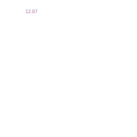
Y
DZIECIĘCEJ BEZRTĘCIOWY
PANDA
12.87