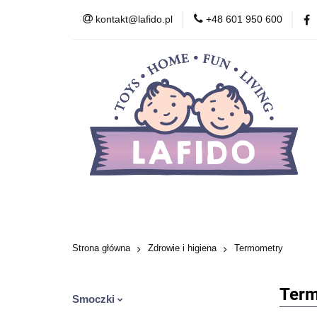
kontakt@lafido.pl
+48 601 950 600
Według wieku
Akcesoria
Zdr
Zabawki wczesnor
Według wieku
Smoczki
Karmienie
Kosmetyki
Zabawki
Zabawki wcze
Strona główna
Zdrowie i higiena
Termometry
Ter
Smoczki