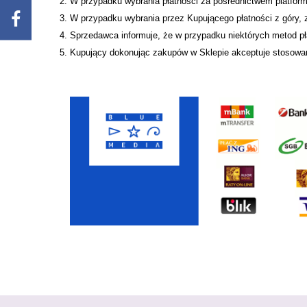
W przypadku wybrania płatności za pośrednictwem platform
W przypadku wybrania przez Kupującego płatności z góry, 
Sprzedawca informuje, że w przypadku niektórych metod pł
Kupujący dokonując zakupów w Sklepie akceptuje stosowan