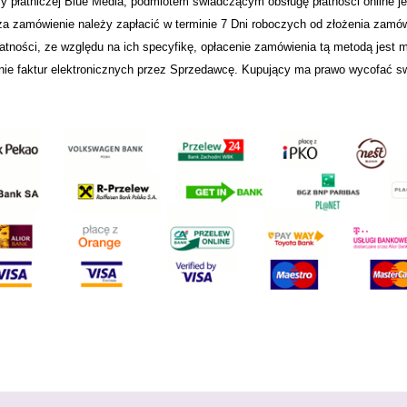
y płatniczej Blue Media, podmiotem świadczącym obsługę płatności online j
za zamówienie należy zapłacić w terminie 7 Dni roboczych od złożenia zamów
atności, ze względu na ich specyfikę, opłacenie zamówienia tą metodą jest 
ie faktur elektronicznych przez Sprzedawcę. Kupujący ma prawo wycofać sw