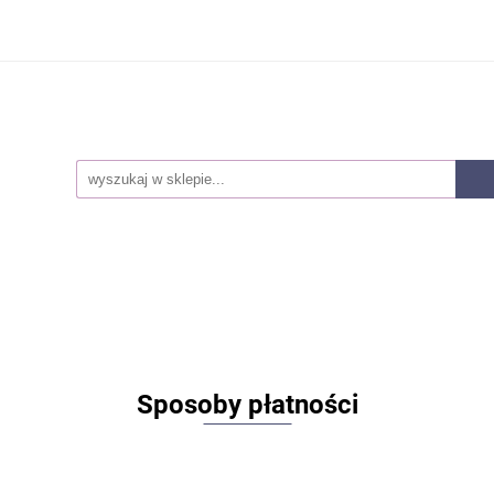
Smoczki
Karmienie
Akcesoria dla mam
Lak
owie i higiena
Pieluszki
Kosmetyki
Zabawki
ozwojowe
Zestawy
Nowości
Akcesoria dla mam
Laktatory
Akcesoria
Z
snorozwojowe
Zestawy
Nowości
Sposoby płatności