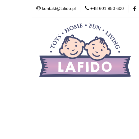
kontakt@lafido.pl
+48 601 950 600
Według wieku
Akcesoria
Zdr
Zabawki wczesnor
Według wieku
Smoczki
Karmienie
Kosmetyki
Zabawki
Zabawki wcze