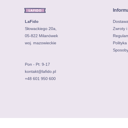
Inform
LaFido
Dostaw
Słowackiego 20a,
Zwroty i
05-822 Milanówek
Regulam
Polityka
Sposoby
Pon - Pt: 9-17
kontakt@lafido.pl
+48 601 950 600