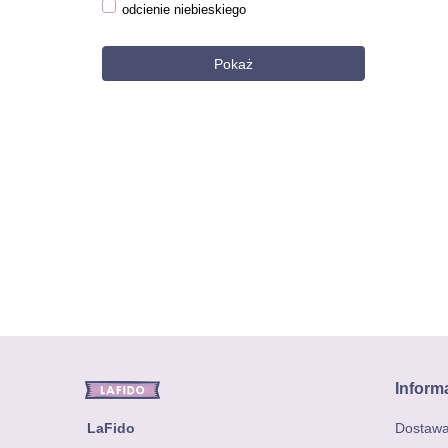
odcienie niebieskiego
Pokaż
Inform
LaFido
Dostaw