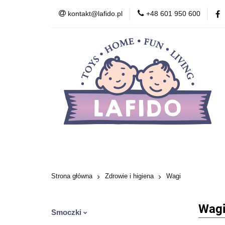
kontakt@lafido.pl
+48 601 950 600
Według wieku
Akcesoria
Zdr
Zabawki wczesnor
Według wieku
Smoczki
Karmienie
Kosmetyki
Zabawki
Zabawki wcze
Strona główna
Zdrowie i higiena
Wagi
Wag
Smoczki