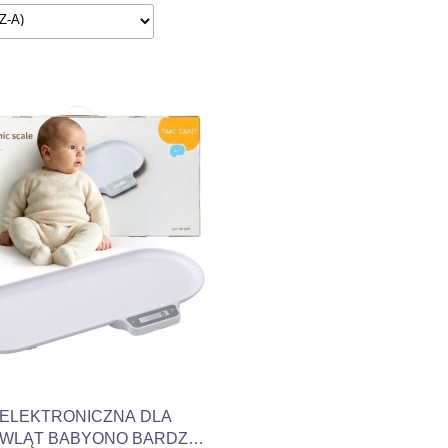
Produkt niedostępny
ELEKTRONICZNA DLA
WLĄT BABYONO BARDZO