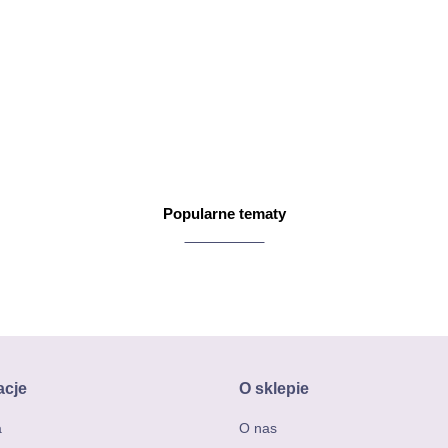
Popularne tematy
acje
O sklepie
a
O nas