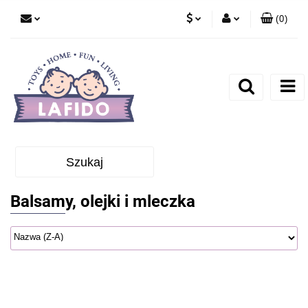
(
0
)
PLN
Zaloguj się
EUR
Zarejestruj się
Dodaj zgłoszenie
Szukaj
Balsamy, olejki i mleczka