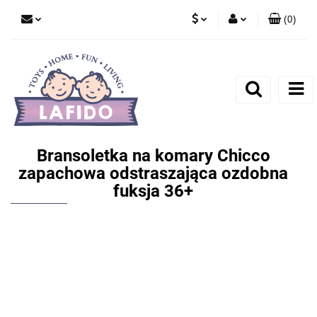
(
0
)
PLN
Zaloguj się
EUR
Zarejestruj się
Dodaj zgłoszenie
Bransoletka na komary Chicco
zapachowa odstraszająca ozdobna
fuksja 36+