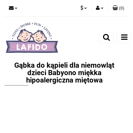
(
0
)
PLN
Zaloguj się
EUR
Zarejestruj się
Dodaj zgłoszenie
Gąbka do kąpieli dla niemowląt
dzieci Babyono miękka
hipoalergiczna miętowa