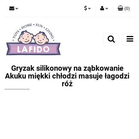
(
0
)
PLN
Zaloguj się
EUR
Zarejestruj się
Dodaj zgłoszenie
Gryzak silikonowy na ząbkowanie
Akuku miękki chłodzi masuje łagodzi
róż