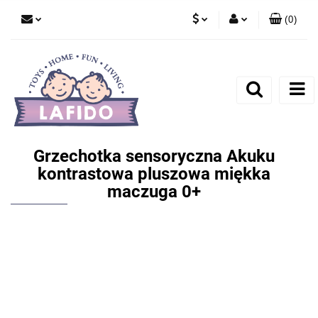
(
0
)
PLN
Zaloguj się
EUR
Zarejestruj się
Dodaj zgłoszenie
Grzechotka sensoryczna Akuku
kontrastowa pluszowa miękka
maczuga 0+