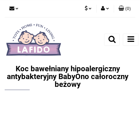
(
0
)
PLN
Zaloguj się
EUR
Zarejestruj się
Dodaj zgłoszenie
Koc bawełniany hipoalergiczny
antybakteryjny BabyOno całoroczny
beżowy