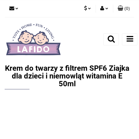
(
0
)
PLN
Zaloguj się
EUR
Zarejestruj się
Dodaj zgłoszenie
Krem do twarzy z filtrem SPF6 Ziajka
dla dzieci i niemowląt witamina E
50ml