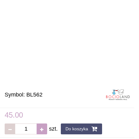
Symbol:
BL562
45.00
szt.
Do koszyka