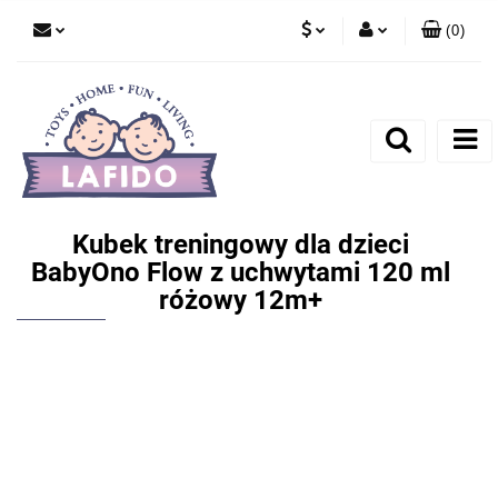
(
0
)
PLN
Zaloguj się
EUR
Zarejestruj się
Dodaj zgłoszenie
Kubek treningowy dla dzieci
BabyOno Flow z uchwytami 120 ml
różowy 12m+