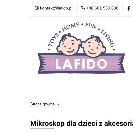
kontakt@lafido.pl
+48 601 950 600
Według wieku
Akcesoria
Zdr
Zabawki wczesnor
Według wieku
Smoczki
Karmienie
Kosmetyki
Zabawki
Zabawki wcze
Strona główna
Mikroskop dla dzieci z akceso