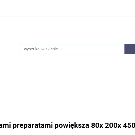
Smoczki
Karmienie
Akcesoria dla mam
Lak
owie i higiena
Pieluszki
Kosmetyki
Zabawki
ozwojowe
Zestawy
Nowości
Akcesoria dla mam
Laktatory
Akcesoria
Z
snorozwojowe
Zestawy
Nowości
riami preparatami powiększa 80x 200x 45