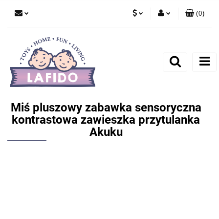
(
0
)
PLN
Zaloguj się
EUR
Zarejestruj się
Dodaj zgłoszenie
Miś pluszowy zabawka sensoryczna
kontrastowa zawieszka przytulanka
Akuku