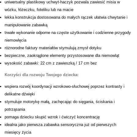
uniwersalny plastikowy uchwyt-haczyk pozwala zawiesić misia w
wózku, łóżeczku, foteliku lub na macie
lekka konstrukcja dostosowana do małych rączek ułatwia chwytanie i
manipulowanie zabawką
trwałe wykonanie odporne na częste użytkowanie i codzienne przygody
niemowlęcia
różnorodne faktury materiałów stymulują zmysł dotyku
bezpieczne, zaokrąglone elementy przystosowane dla niemowląt
wysokość zabawki: 22 cm z zawieszką / 17 cm bez
Korzyści dla rozwoju Twojego dziecka:
wspiera rozwój koordynacji wzrokowo-słuchowej poprzez kontrasty i
delikatne dźwięki
stymuluje motorykę małą, zachęcając do sięgania, ściskania i
potrząsania
pomaga dziecku skupić wzrok i ćwiczyć koncentrację
idealna jako pierwsza zabawka sensoryczna już od pierwszych
miesięcy życia