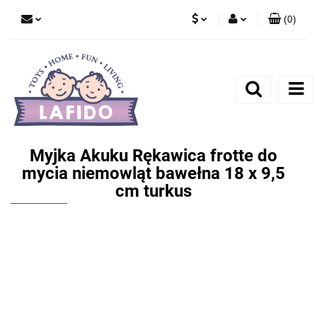
(
0
)
PLN
Zaloguj się
EUR
Zarejestruj się
Dodaj zgłoszenie
Myjka Akuku Rękawica frotte do
mycia niemowląt bawełna 18 x 9,5
cm turkus