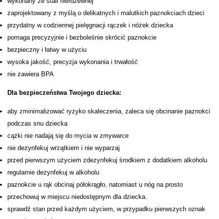
wykonany ze stali nierdzewnej
zaprojektowany z myślą o delikatnych i malutkich paznokciach dzieci
przydatny w codziennej pielęgnacji rączek i nóżek dziecka
pomaga precyzyjnie i bezboleśnie skrócić paznokcie
bezpieczny i łatwy w użyciu
wysoka jakość, precyzja wykonania i trwałość
nie zawiera BPA
Dla bezpieczeństwa Twojego dziecka:
aby zminimalizować ryzyko skaleczenia, zaleca się obcinanie paznokci
podczas snu dziecka
cążki nie nadają się do mycia w zmywarce
nie dezynfekuj wrzątkiem i nie wyparzaj
przed pierwszym użyciem zdezynfekuj środkiem z dodatkiem alkoholu
regularnie dezynfekuj w alkoholu
paznokcie u rąk obcinaj półokrągło, natomiast u nóg na prosto
przechowuj w miejscu niedostępnym dla dziecka.
sprawdź stan przed każdym użyciem, w przypadku pierwszych oznak