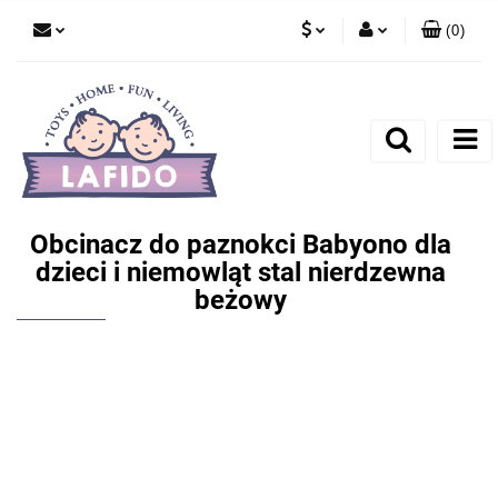
(
0
)
PLN
Zaloguj się
EUR
Zarejestruj się
Dodaj zgłoszenie
Obcinacz do paznokci Babyono dla
dzieci i niemowląt stal nierdzewna
beżowy