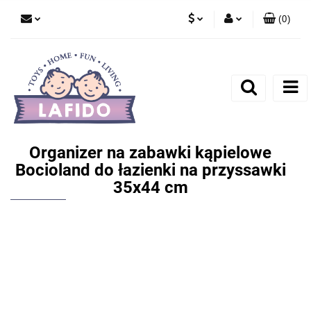
(
0
)
PLN
Zaloguj się
EUR
Zarejestruj się
Dodaj zgłoszenie
Organizer na zabawki kąpielowe
Bocioland do łazienki na przyssawki
35x44 cm