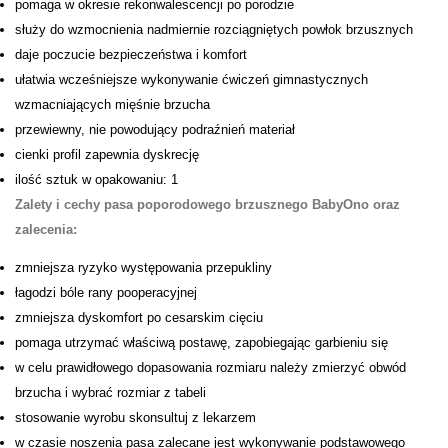
pomaga w okresie rekonwalescencji po porodzie
służy do wzmocnienia nadmiernie rozciągniętych powłok brzusznych
daje poczucie bezpieczeństwa i komfort
ułatwia wcześniejsze wykonywanie ćwiczeń gimnastycznych
wzmacniających mięśnie brzucha
przewiewny, nie powodujący podraźnień materiał
cienki profil zapewnia dyskrecję
ilość sztuk w opakowaniu: 1
Zalety i cechy pasa poporodowego brzusznego BabyOno oraz
zalecenia
:
zmniejsza ryzyko występowania przepukliny
łagodzi bóle rany pooperacyjnej
zmniejsza dyskomfort po cesarskim cięciu
pomaga utrzymać właściwą postawę, zapobiegając garbieniu się
w celu prawidłowego dopasowania rozmiaru należy zmierzyć obwód
brzucha i wybrać rozmiar z tabeli
stosowanie wyrobu skonsultuj z lekarzem
w czasie noszenia pasa zalecane jest wykonywanie podstawowego