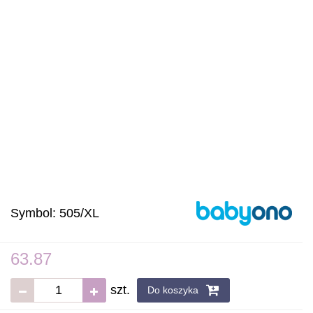
Symbol:
505/XL
63.87
szt.
Do koszyka