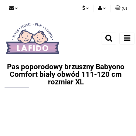
(
0
)
PLN
Zaloguj się
EUR
Zarejestruj się
Dodaj zgłoszenie
Pas poporodowy brzuszny Babyono
Comfort biały obwód 111-120 cm
rozmiar XL