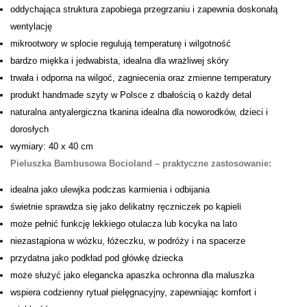
oddychająca struktura zapobiega przegrzaniu i zapewnia doskonałą
wentylację
mikrootwory w splocie regulują temperaturę i wilgotność
bardzo miękka i jedwabista, idealna dla wrażliwej skóry
trwała i odporna na wilgoć, zagniecenia oraz zmienne temperatury
produkt handmade szyty w Polsce z dbałością o każdy detal
naturalna antyalergiczna tkanina idealna dla noworodków, dzieci i
dorosłych
wymiary: 40 x 40 cm
Pieluszka Bambusowa Bocioland – praktyczne zastosowanie:
idealna jako ulewjka podczas karmienia i odbijania
świetnie sprawdza się jako delikatny ręczniczek po kąpieli
może pełnić funkcję lekkiego otulacza lub kocyka na lato
niezastąpiona w wózku, łóżeczku, w podróży i na spacerze
przydatna jako podkład pod główkę dziecka
może służyć jako elegancka apaszka ochronna dla maluszka
wspiera codzienny rytuał pielęgnacyjny, zapewniając komfort i