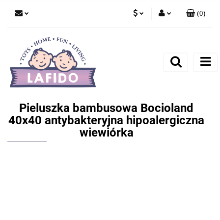
(
0
)
PLN
Zaloguj się
EUR
Zarejestruj się
Dodaj zgłoszenie
Pieluszka bambusowa Bocioland
40x40 antybakteryjna hipoalergiczna
wiewiórka