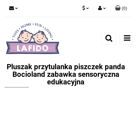
(
0
)
PLN
Zaloguj się
EUR
Zarejestruj się
Dodaj zgłoszenie
Pluszak przytulanka piszczek panda
Bocioland zabawka sensoryczna
edukacyjna