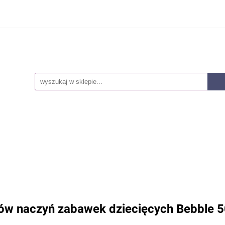
Smoczki
Karmienie
Akcesoria dla mam
Lak
owie i higiena
Pieluszki
Kosmetyki
Zabawki
ozwojowe
Zestawy
Nowości
Akcesoria dla mam
Laktatory
Akcesoria
Z
snorozwojowe
Zestawy
Nowości
ków naczyń zabawek dziecięcych Bebble 