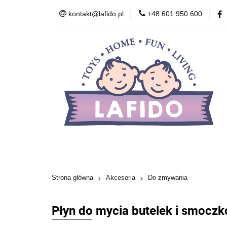
kontakt@lafido.pl
+48 601 950 600
Według wieku
Akcesoria
Zdr
Zabawki wczesnor
Według wieku
Smoczki
Karmienie
Kosmetyki
Zabawki
Zabawki wcze
Strona główna
Akcesoria
Do zmywania
Płyn do mycia butelek i smocz