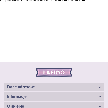
opakowanie zawiera 20 podkładów o wymiarach 33x45 cm
Dane adresowe
Informacje
O sklepie