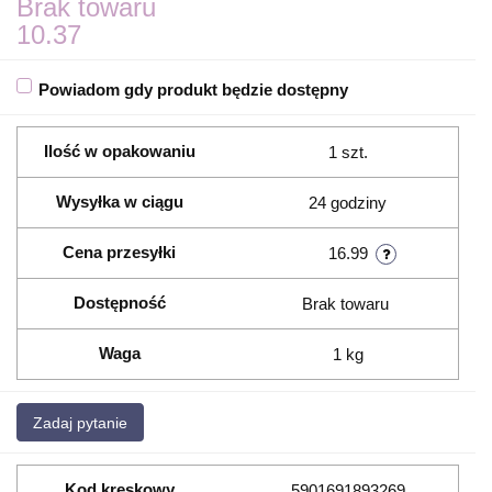
Brak towaru
10.37
Powiadom gdy produkt będzie dostępny
Ilość w opakowaniu
1 szt.
Wysyłka w ciągu
24 godziny
Cena przesyłki
16.99
Dostępność
Brak towaru
Waga
1 kg
Zadaj pytanie
Kod kreskowy
5901691893269