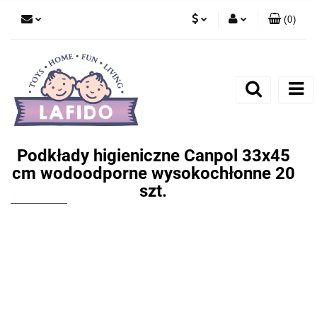
(
0
)
PLN
Zaloguj się
EUR
Zarejestruj się
Dodaj zgłoszenie
Podkłady higieniczne Canpol 33x45
cm wodoodporne wysokochłonne 20
szt.