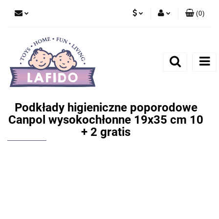
(
0
)
PLN
Zaloguj się
EUR
Zarejestruj się
Dodaj zgłoszenie
Podkłady higieniczne poporodowe
Canpol wysokochłonne 19x35 cm 10
+ 2 gratis