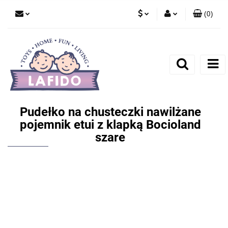
(
0
)
PLN
Zaloguj się
EUR
Zarejestruj się
Dodaj zgłoszenie
Pudełko na chusteczki nawilżane
pojemnik etui z klapką Bocioland
szare