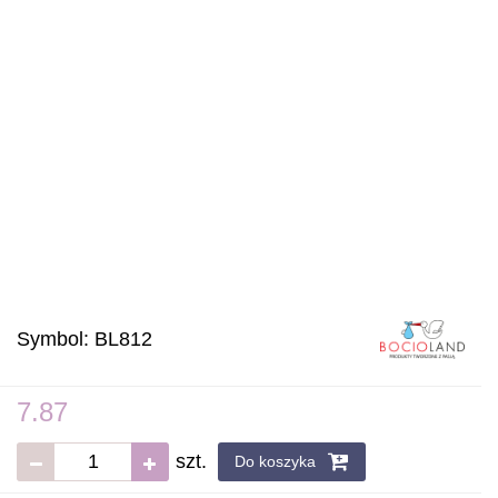
Symbol:
BL812
7.87
szt.
Do koszyka