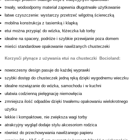
trwały, wodoodporny materiał zapewnia długotrwałe użytkowanie
łatwe czyszczenie: wystarczy przetrzeć wilgotną ściereczką
mobilna konstrukcja z tasiemką i klapką
etui można przypiąć do wózka, łóżeczka lub torby
idealne na spacery, podróże i szybkie przewijanie poza domem
mieści standardowe opakowanie nawilżanych chusteczeki
Korzysći płynące z używania etui na chusteczki Bocioland:
nowoczesny design pasuje do każdej wyprawki
szybki dostęp do chusteczek jedną ręką dzięki wygodnemu wieczku
idealne rozwiązanie do wózka, samochodu i w kuchni
ułatwia codzienną pielęgnację niemowlęcia
zmniejsza ilość odpadów dzięki trwałemu opakowaniu wielokrotnego
użytku
lekkie i kompaktowe, nie zwiększa wagi torby
atrakcyjny wygląd dodaje stylu akcesoriom rodzica
również do przechowywania nawilżanego papieru