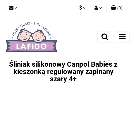
(
0
)
PLN
Zaloguj się
EUR
Zarejestruj się
Dodaj zgłoszenie
Śliniak silikonowy Canpol Babies z
kieszonką regulowany zapinany
szary 4+