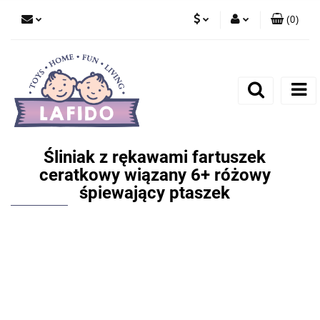
(
0
)
PLN
Zaloguj się
EUR
Zarejestruj się
Dodaj zgłoszenie
Śliniak z rękawami fartuszek
ceratkowy wiązany 6+ różowy
śpiewający ptaszek