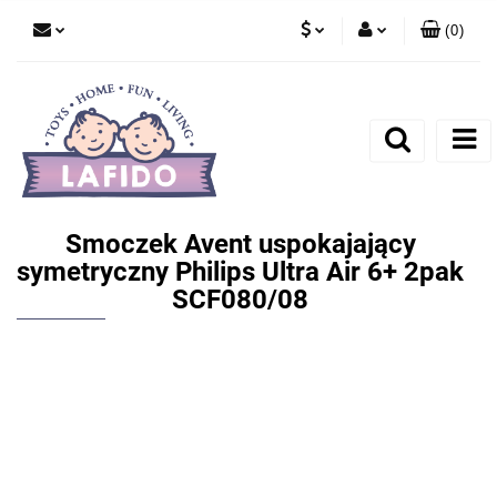
(
0
)
PLN
Zaloguj się
EUR
Zarejestruj się
Dodaj zgłoszenie
Smoczek Avent uspokajający
symetryczny Philips Ultra Air 6+ 2pak
SCF080/08