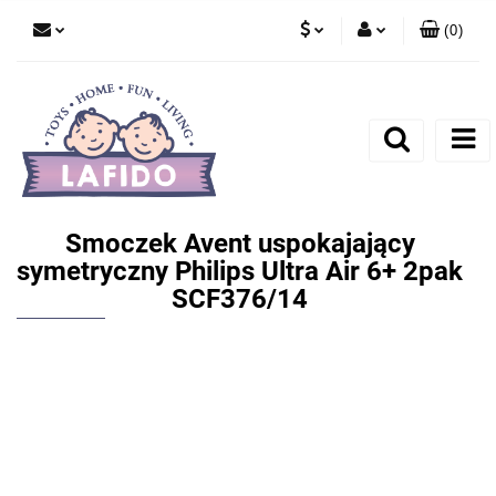
(
0
)
PLN
Zaloguj się
EUR
Zarejestruj się
Dodaj zgłoszenie
Smoczek Avent uspokajający
symetryczny Philips Ultra Air 6+ 2pak
SCF376/14