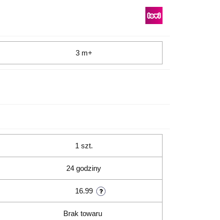
3 m+
1 szt.
24 godziny
16.99
Brak towaru