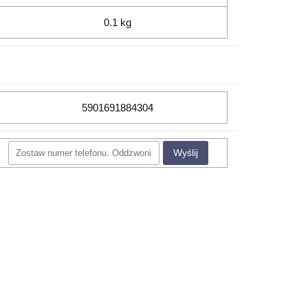
0.1 kg
5901691884304
Wyślij