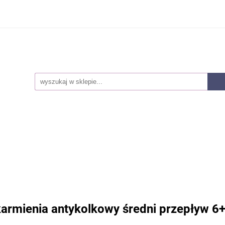
Smoczki
Karmienie
Akcesoria dla mam
Lak
owie i higiena
Pieluszki
Kosmetyki
Zabawki
ozwojowe
Zestawy
Nowości
Akcesoria dla mam
Laktatory
Akcesoria
Z
snorozwojowe
Zestawy
Nowości
rmienia antykolkowy średni przepływ 6