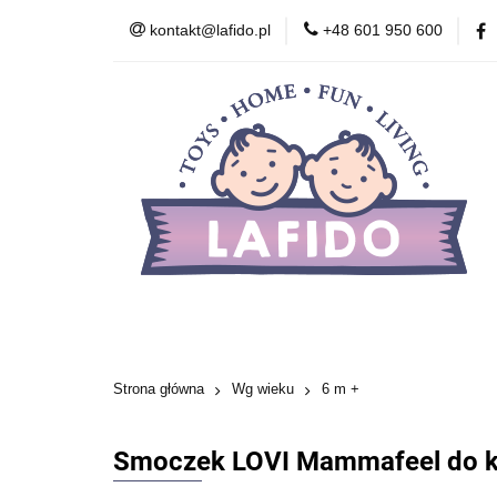
kontakt@lafido.pl
+48 601 950 600
Według wieku
Akcesoria
Zdr
Zabawki wczesnor
Według wieku
Smoczki
Karmienie
Kosmetyki
Zabawki
Zabawki wcze
Strona główna
Wg wieku
6 m +
Smoczek LOVI Mammafeel do ka