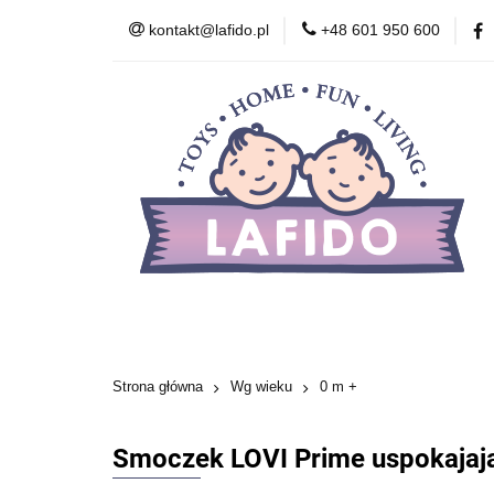
kontakt@lafido.pl
+48 601 950 600
Według wieku
Akcesoria
Zdr
Zabawki wczesnor
Według wieku
Smoczki
Karmienie
Kosmetyki
Zabawki
Zabawki wcze
Strona główna
Wg wieku
0 m +
Smoczek LOVI Prime uspokajając