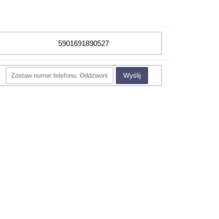
5901691890527
Wyślij