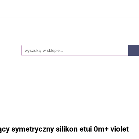
Smoczki
Karmienie
Akcesoria dla mam
Lak
owie i higiena
Pieluszki
Kosmetyki
Zabawki
ozwojowe
Zestawy
Nowości
Akcesoria dla mam
Laktatory
Akcesoria
Z
snorozwojowe
Zestawy
Nowości
y symetryczny silikon etui 0m+ violet