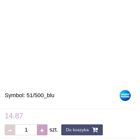
Symbol:
51/500_blu
14.87
szt.
Do koszyka