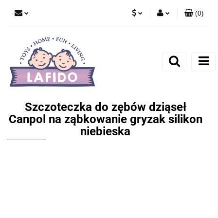
(
0
)
PLN
Zaloguj się
EUR
Zarejestruj się
Dodaj zgłoszenie
Szczoteczka do zębów dziąseł
Canpol na ząbkowanie gryzak silikon
niebieska