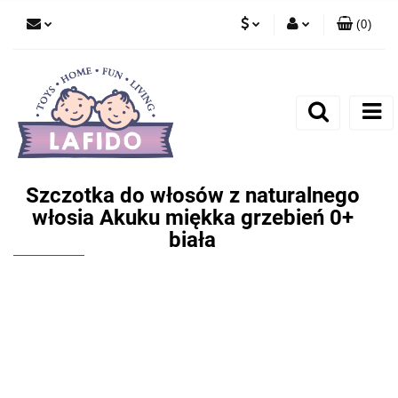
(
0
)
PLN
Zaloguj się
EUR
Zarejestruj się
Dodaj zgłoszenie
Szczotka do włosów z naturalnego
włosia Akuku miękka grzebień 0+
biała