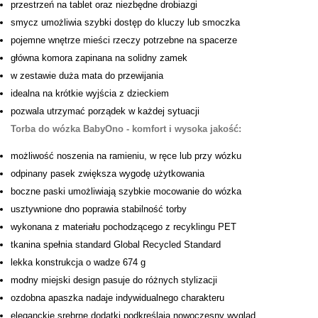
przestrzeń na tablet oraz niezbędne drobiazgi
smycz umożliwia szybki dostęp do kluczy lub smoczka
pojemne wnętrze mieści rzeczy potrzebne na spacerze
główna komora zapinana na solidny zamek
w zestawie duża mata do przewijania
idealna na krótkie wyjścia z dzieckiem
pozwala utrzymać porządek w każdej sytuacji
Torba do wózka BabyOno - komfort i wysoka jakość:
możliwość noszenia na ramieniu, w ręce lub przy wózku
odpinany pasek zwiększa wygodę użytkowania
boczne paski umożliwiają szybkie mocowanie do wózka
usztywnione dno poprawia stabilność torby
wykonana z materiału pochodzącego z recyklingu PET
tkanina spełnia standard Global Recycled Standard
lekka konstrukcja o wadze 674 g
modny miejski design pasuje do różnych stylizacji
ozdobna apaszka nadaje indywidualnego charakteru
eleganckie srebrne dodatki podkreślają nowoczesny wygląd