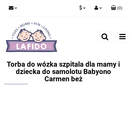
(
0
)
PLN
Zaloguj się
EUR
Zarejestruj się
Dodaj zgłoszenie
Torba do wózka szpitala dla mamy i
dziecka do samolotu Babyono
Carmen beż