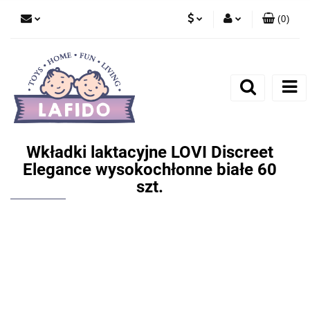
(
0
)
PLN
Zaloguj się
EUR
Zarejestruj się
Dodaj zgłoszenie
Wkładki laktacyjne LOVI Discreet
Elegance wysokochłonne białe 60
szt.