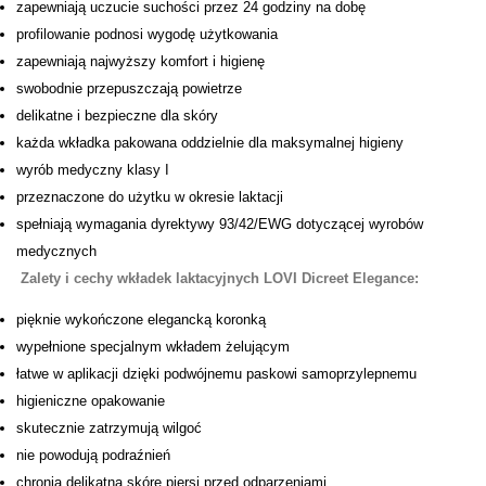
zapewniają uczucie suchości przez 24 godziny na dobę
profilowanie podnosi wygodę użytkowania
zapewniają najwyższy komfort i higienę
swobodnie przepuszczają powietrze
delikatne i bezpieczne dla skóry
każda wkładka pakowana oddzielnie dla maksymalnej higieny
wyrób medyczny klasy I
przeznaczone do użytku w okresie laktacji
spełniają wymagania dyrektywy 93/42/EWG dotyczącej wyrobów
medycznych
Zalety i cechy wkładek laktacyjnych LOVI Dicreet Elegance:
pięknie wykończone elegancką koronką
wypełnione specjalnym wkładem żelującym
łatwe w aplikacji dzięki podwójnemu paskowi samoprzylepnemu
higieniczne opakowanie
skutecznie zatrzymują wilgoć
nie powodują podraźnień
chronią delikatną skórę piersi przed odparzeniami