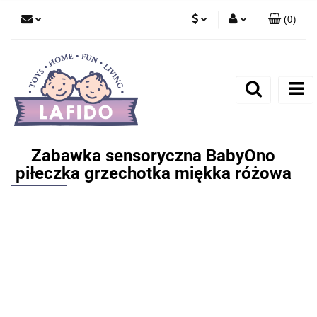
(
0
)
PLN
Zaloguj się
EUR
Zarejestruj się
Dodaj zgłoszenie
Zabawka sensoryczna BabyOno
piłeczka grzechotka miękka różowa