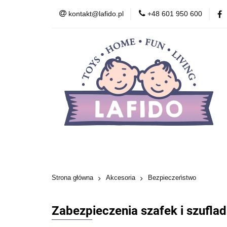
kontakt@lafido.pl
+48 601 950 600
Według wieku
Akcesoria
Zdr
Zabawki wczesnor
Według wieku
Smoczki
Karmienie
Kosmetyki
Zabawki
Zabawki wcze
Strona główna
Akcesoria
Bezpieczeństwo
Zabezpieczenia szafek i szuflad