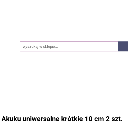
Smoczki
Karmienie
Akcesoria dla mam
Lak
owie i higiena
Pieluszki
Kosmetyki
Zabawki
ozwojowe
Zestawy
Nowości
Akcesoria dla mam
Laktatory
Akcesoria
Z
snorozwojowe
Zestawy
Nowości
 Akuku uniwersalne krótkie 10 cm 2 szt.