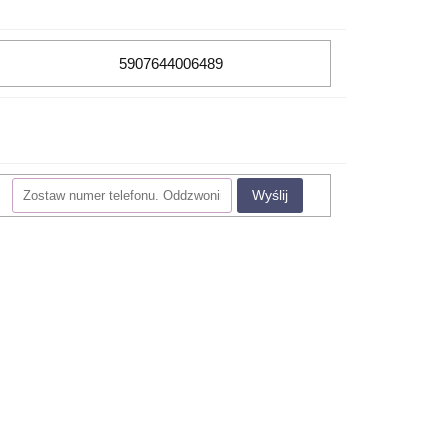
5907644006489
Wyślij