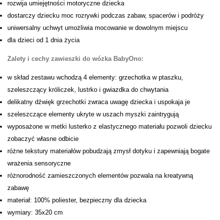
rozwija umiejętności motoryczne dziecka
dostarczy dziecku moc rozrywki podczas zabaw, spacerów i podróży
uniwersalny uchwyt umożliwia mocowanie w dowolnym miejscu
dla dzieci od 1 dnia życia
Zalety i cechy zawieszki do wózka BabyOno:
w skład zestawu wchodzą 4 elementy: grzechotka w ptaszku,
szeleszczący króliczek, lustrko i gwiazdka do chwytania
delikatny dźwięk grzechotki zwraca uwagę dziecka i uspokaja je
szeleszczące elementy ukryte w uszach myszki zaintrygują
wyposażone w metki lusterko z elastycznego materiału pozwoli dziecku
zobaczyć własne odbicie
różne tekstury materiałów pobudzają zmysł dotyku i zapewniają bogate
wrażenia sensoryczne
różnorodność zamieszczonych elementów pozwala na kreatywną
zabawę
materiał: 100% poliester, bezpieczny dla dziecka
wymiary: 35x20 cm