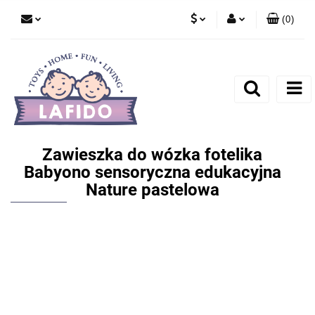
(
0
)
PLN
Zaloguj się
EUR
Zarejestruj się
Dodaj zgłoszenie
Zawieszka do wózka fotelika
Babyono sensoryczna edukacyjna
Nature pastelowa