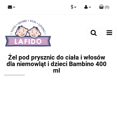
(
0
)
PLN
Zaloguj się
EUR
Zarejestruj się
Dodaj zgłoszenie
Żel pod prysznic do ciała i włosów
dla niemowląt i dzieci Bambino 400
ml