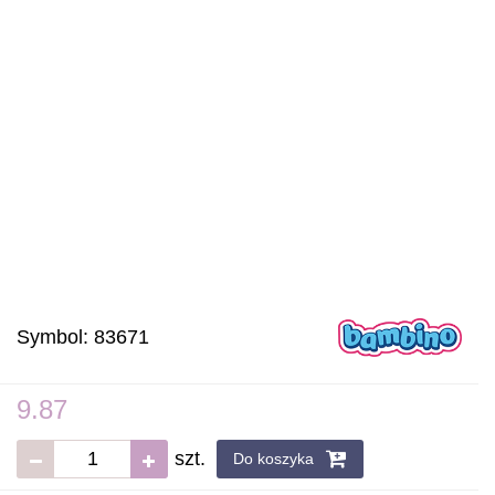
Symbol:
83671
9.87
szt.
Do koszyka