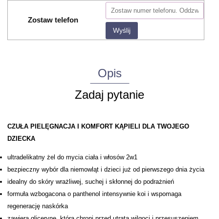
Zostaw telefon
Wyślij
Opis
Zadaj pytanie
CZUŁA PIELĘGNACJA I KOMFORT KĄPIELI DLA TWOJEGO
DZIECKA
ultradelikatny żel do mycia ciała i włosów 2w1
bezpieczny wybór dla niemowląt i dzieci już od pierwszego dnia życia
idealny do skóry wrażliwej, suchej i skłonnej do podrażnień
formuła wzbogacona o panthenol intensywnie koi i wspomaga
regenerację naskórka
zawiera glicerynę, która chroni przed utratą wilgoci i przesuszeniem