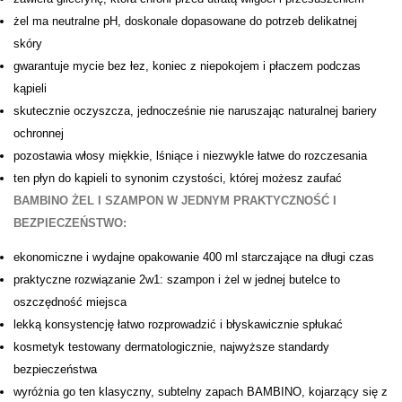
żel ma neutralne pH, doskonale dopasowane do potrzeb delikatnej
skóry
gwarantuje mycie bez łez, koniec z niepokojem i płaczem podczas
kąpieli
skutecznie oczyszcza, jednocześnie nie naruszając naturalnej bariery
ochronnej
pozostawia włosy miękkie, lśniące i niezwykle łatwe do rozczesania
ten płyn do kąpieli to synonim czystości, której możesz zaufać
BAMBINO ŻEL I SZAMPON W JEDNYM PRAKTYCZNOŚĆ I
BEZPIECZEŃSTWO:
ekonomiczne i wydajne opakowanie 400 ml starczające na długi czas
praktyczne rozwiązanie 2w1: szampon i żel w jednej butelce to
oszczędność miejsca
lekką konsystencję łatwo rozprowadzić i błyskawicznie spłukać
kosmetyk testowany dermatologicznie, najwyższe standardy
bezpieczeństwa
wyróżnia go ten klasyczny, subtelny zapach BAMBINO, kojarzący się z