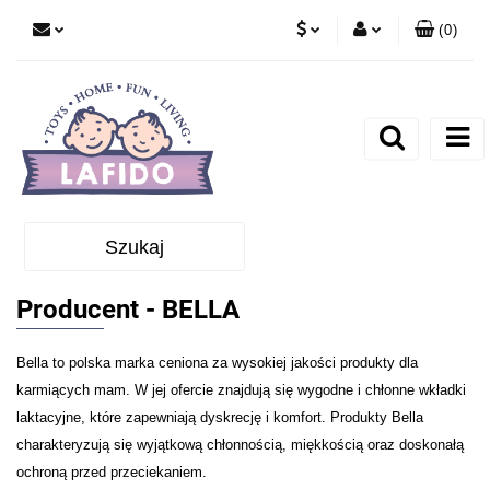
(
0
)
PLN
Zaloguj się
EUR
Zarejestruj się
Dodaj zgłoszenie
Szukaj
Producent - BELLA
Bella to polska marka ceniona za wysokiej jakości produkty dla
karmiących mam. W jej ofercie znajdują się wygodne i chłonne wkładki
laktacyjne, które zapewniają dyskrecję i komfort. Produkty Bella
charakteryzują się wyjątkową chłonnością, miękkością oraz doskonałą
ochroną przed przeciekaniem.