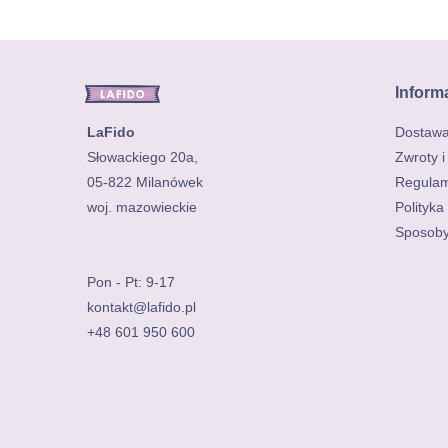
Inform
LaFido
Dostaw
Słowackiego 20a,
Zwroty i
05-822 Milanówek
Regulam
Polityka
Sposoby
Pon - Pt: 9-17
kontakt@lafido.pl
+48 601 950 600