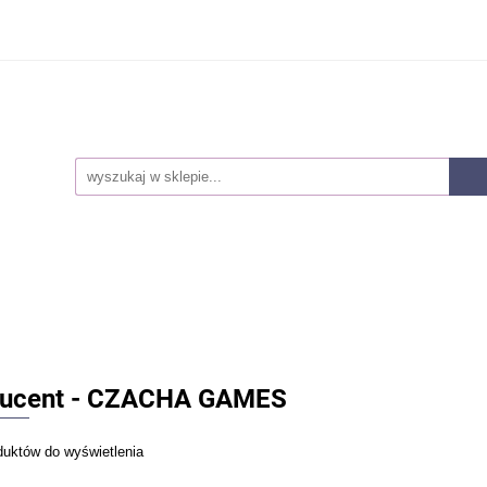
Smoczki
Karmienie
Akcesoria dla mam
Lak
owie i higiena
Pieluszki
Kosmetyki
Zabawki
ozwojowe
Zestawy
Nowości
Akcesoria dla mam
Laktatory
Akcesoria
Z
snorozwojowe
Zestawy
Nowości
ucent - CZACHA GAMES
duktów do wyświetlenia