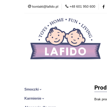
kontakt@lafido.pl
+48 601 950 600
Według wieku
Akcesoria
Zdr
Zabawki wczesnor
Według wieku
Smoczki
Karmienie
Kosmetyki
Zabawki
Zabawki wcze
Prod
Smoczki
Karmienie
Brak pro