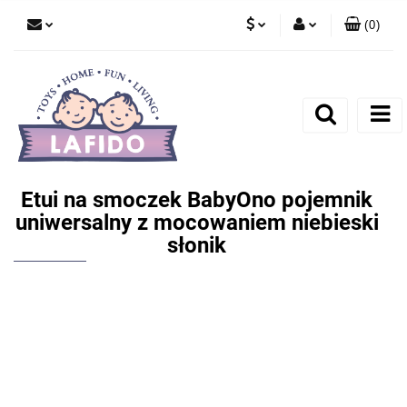
(
0
)
PLN
Zaloguj się
EUR
Zarejestruj się
Dodaj zgłoszenie
Etui na smoczek BabyOno pojemnik
uniwersalny z mocowaniem niebieski
słonik