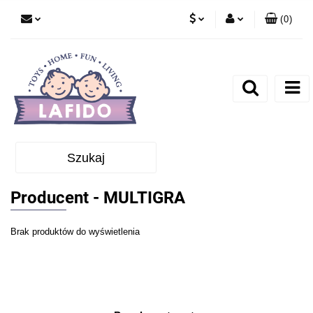
(
0
)
PLN
Zaloguj się
EUR
Zarejestruj się
Dodaj zgłoszenie
Szukaj
Producent - MULTIGRA
Brak produktów do wyświetlenia